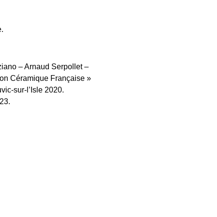
.
iano – Arnaud Serpollet –
ion Céramique Française »
vic-sur-l’Isle 2020.
23.