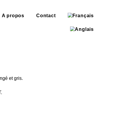
A propos
Contact
gé et gris.
.