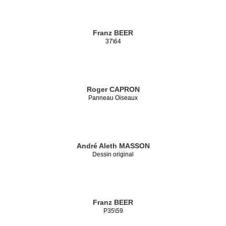
Franz BEER
37\64
Roger CAPRON
Panneau Oiseaux
André Aleth MASSON
Dessin original
Franz BEER
P35\59