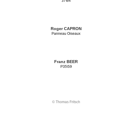
37\64
Roger CAPRON
Panneau Oiseaux
Franz BEER
P35\59
© Thomas Fritsch