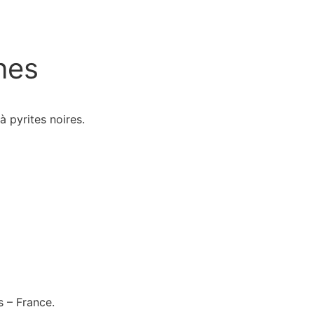
nes
à pyrites noires.
s – France.