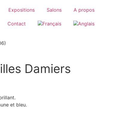
Expositions
Salons
A propos
Contact
06)
illes Damiers
illant.
une et bleu.