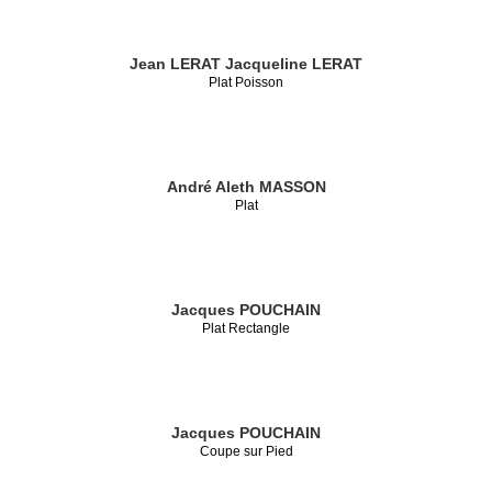
Jean LERAT
Jacqueline LERAT
Plat Poisson
André Aleth MASSON
Plat
Jacques POUCHAIN
Plat Rectangle
Jacques POUCHAIN
Coupe sur Pied