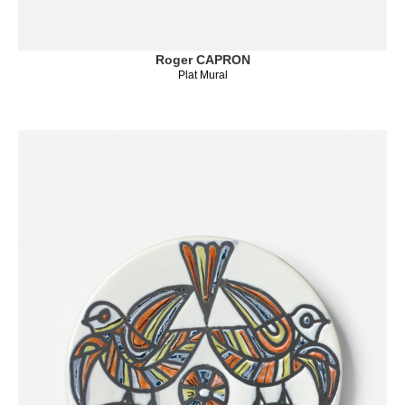
Roger CAPRON
Plat Mural