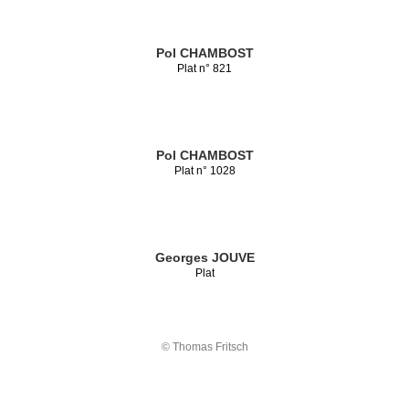
Pol CHAMBOST
Plat n° 821
Pol CHAMBOST
Plat n° 1028
Georges JOUVE
Plat
© Thomas Fritsch