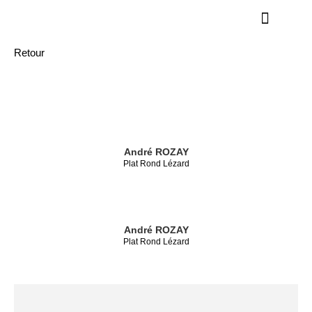
Retour
André ROZAY
Plat Rond Lézard
André ROZAY
Plat Rond Lézard