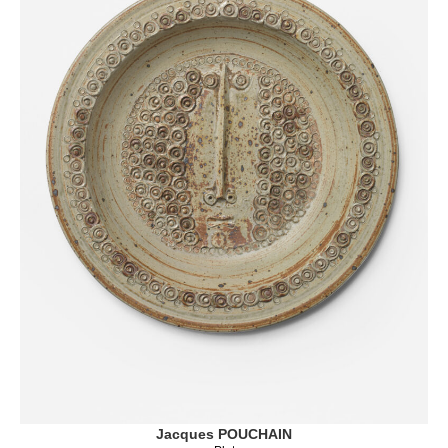
Jacques POUCHAIN