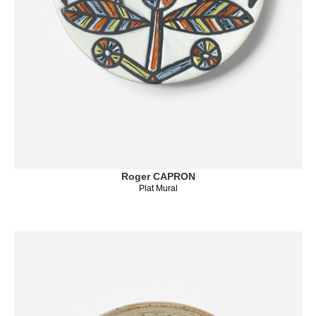
Roger CAPRON
Plat Mural