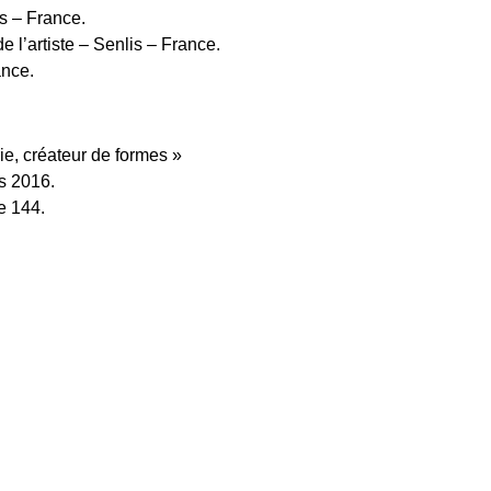
s – France.
e l’artiste – Senlis – France.
ance.
ie, créateur de formes »
s 2016.
e 144.